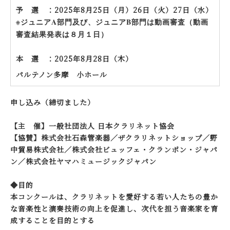
予 選 ：2025年8月25日（月）
26
日（火）
27
日（水）
※ジュニアA部門及び、ジュニアB部門は動画審査（動画
審査結果発表は８月１日）
本 選 ：2025年8月
28
日（木）
パルテノン多摩 小ホール
申し込み
（締切ました）
【主 催】一般社団法人 日本クラリネット協会
【協賛】株式会社石森管楽器／ザクラリネットショップ／野
中貿易株式会社／株式会社ビュッフェ・クランポン・ジャパ
ン／株式会社ヤマハミュージックジャパン
◆目的
本コンクールは、クラリネットを愛好する若い人たちの豊か
な音楽性と演奏技術の向上を促進し、次代を担う音楽家を育
成することを目的とする