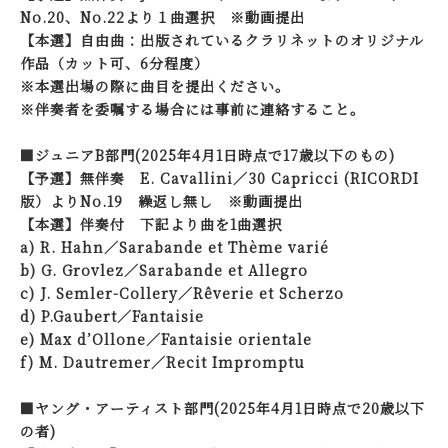
No.20、No.22より１曲選択 ※動画提出
【本選】自由曲：出版されているクラリネットのオリジナル
作品（カット可、6分程度）
※本選出場の際に曲目を提出ください。
※伴奏者を委嘱する場合には事前に連絡すること。
■ジュニアB部門(2025年4月1日時点で17歳以下のもの)
【予選】無伴奏 E. Cavallini／30 Capricci (RICORDI
版）よりNo.19 繰返し無し ※動画提出
【本選】伴奏付 下記より曲を1曲選択
a) R. Hahn／Sarabande et Thème varié
b) G. Grovlez／Sarabande et Allegro
c) J. Semler-Collery／Rêverie et Scherzo
d) P.Gaubert／Fantaisie
e) Max d’Ollone／Fantaisie orientale
f) M. Dautremer／Recit Impromptu
■ヤング・アーティスト部門(2025年4月1日時点で20歳以下
の者)