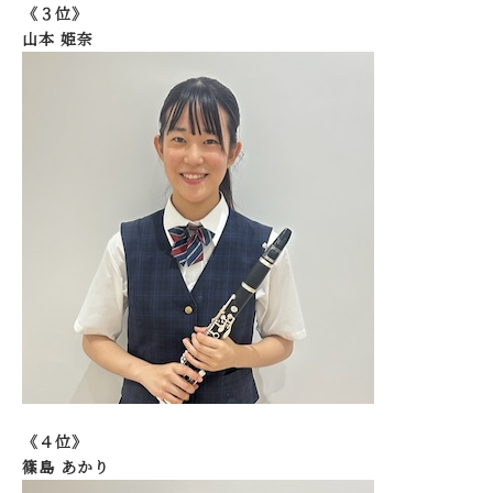
《３位》
山本 姫奈
《４位》
篠島 あかり