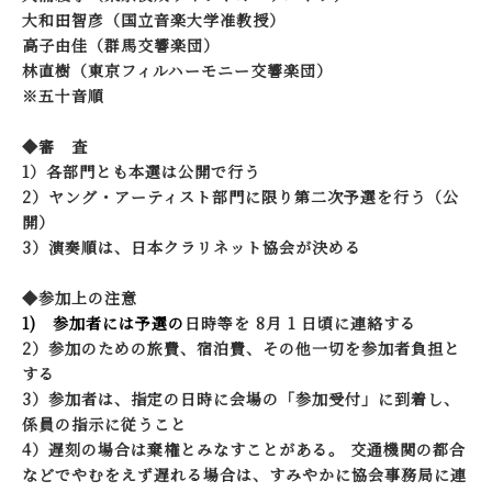
大和田智彦（国立音楽大学准教授）
高子由佳（群馬交響楽団）
林直樹（東京フィルハーモニー交響楽団）
※五十音順
◆審 査
1）各部門とも本選は公開で行う
2）ヤング・アーティスト部門に限り第二次予選を行う（公
開）
3）演奏順は、日本クラリネット協会が決める
◆参加上の注意
1) 参加者には予選の
日時等を 8月 1 日頃に連絡する
2）参加のための旅費、宿泊費、その他一切を参加者負担と
する
3）参加者は、指定の日時に会場の「参加受付」に到着し、
係員の指示に従うこと
4）遅刻の場合は棄権とみなすことがある。 交通機関の都合
などでやむをえず遅れる場合は、すみやかに協会事務局に連