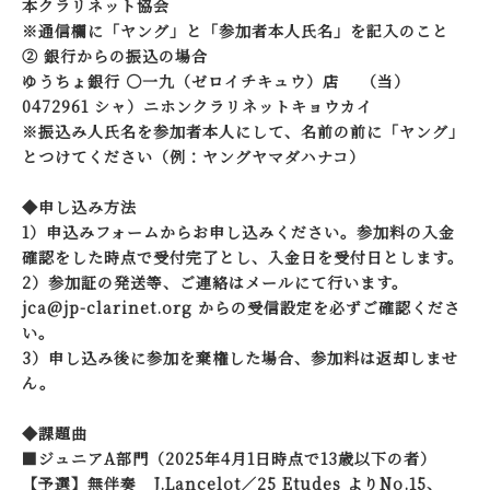
本クラリネット協会
※通信欄に「ヤング」と「参加者本人氏名」を記入のこと
② 銀行からの振込の場合
ゆうちょ銀行 〇一九（ゼロイチキュウ）店 （当）
0472961 シャ）ニホンクラリネットキョウカイ
※振込み人氏名を参加者本人にして、名前の前に「ヤング」
とつけてください（例：ヤングヤマダハナコ）
◆申し込み方法
1）申込みフォームからお申し込みください。参加料の入金
確認をした時点で受付完了とし、入金日を受付日とします。
2）参加証の発送等、ご連絡はメールにて行います。
jca@jp-clarinet.org からの受信設定を必ずご確認くださ
い。
3）申し込み後に参加を棄権した場合、参加料は返却しませ
ん。
◆課題曲
■ジュニアA部門（2025年4月1日時点で13歳以下の者）
【予選】無伴奏 J.Lancelot／25 Etudes よりNo.15、