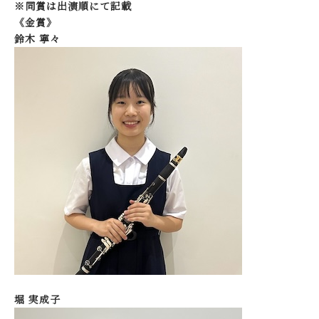
※同賞は出演順にて記載
《金賞》
鈴木 寧々
堀 実成子