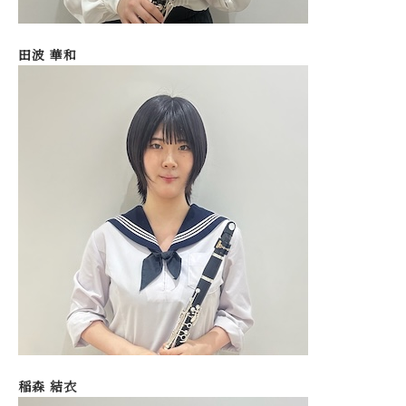
田波 華和
稲森 結衣