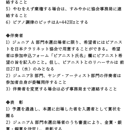
絡すること
5）やむをえず棄権する場合は、すみやかに協会事務局に連
絡すること
6）ピアノ調律のピッチはA=442Hzとする
◆伴奏者
1）ジュニア A 部門本選出場者に限り、希望者にはピアニス
トを日本クラリネット協会で用意することができる。 希望
者は参加申込フォーム「ピアニスト氏名」欄にピアニスト希
望の旨を記入のこと。但し、ピアニストとのリハーサルは 前
日27日（水）のみとなる
2）ジュニアB 部門、ヤング・アーティスト部門の伴奏者は
参加者自身が委嘱同伴すること
3）伴奏者を変更する場合は必ず事務局まで連絡すること
◆表 彰
1）予選を通過し、本選に出場した者を入選者として賞状を
贈る
2）ジュニアA 部門本選出場者のうち審査により、金賞・銀
賞・銅賞を決定し、表彰する