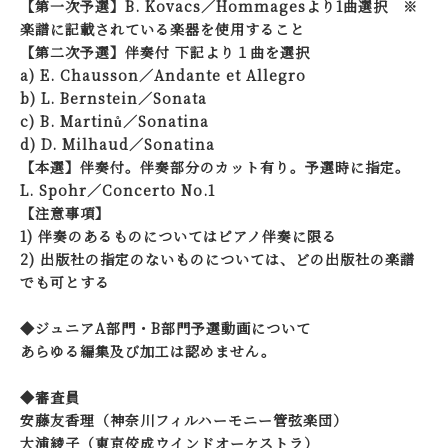
【第一次予選】B. Kovacs／Hommagesより1曲選択 ※
楽譜に記載されている楽器を使用すること
【第二次予選】伴奏付 下記より１曲を選択
a) E. Chausson／Andante et Allegro
b) L. Bernstein／Sonata
c) B. Martinů／Sonatina
d) D. Milhaud／Sonatina
【本選】伴奏付。伴奏部分のカット有り。予選時に指定。
L. Spohr／Concerto No.1
【注意事項】
1) 伴奏のあるものについてはピアノ伴奏に限る
2) 出版社の指定のないものについては、どの出版社の楽譜
でも可とする
◆ジュニアA部門・B部門予選動画について
あらゆる編集及び加工は認めません。
◆審査員
安藤友香理（神奈川フィルハーモニー管弦楽団）
大浦綾子（東京佼成ウインドオーケストラ）