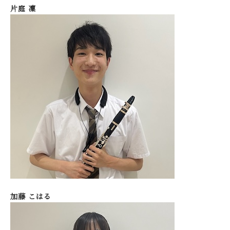
片庭 凜
加藤 こはる