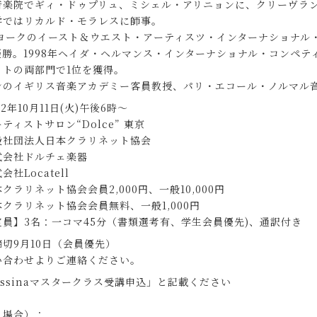
音楽院でギィ・ドゥプリュ、ミシェル・アリニョンに、クリーヴラ
学ではリカルド・モラレスに師事。
ューヨークのイースト＆ウエスト・アーティスツ・インターナショナ
勝。1998年ヘイダ・ヘルマンス・インターナショナル・コンペテ
ットの両部門で1位を獲得。
ンのイギリス音楽アカデミー客員教授、パリ・エコール・ノルマル音
2年10月11日(火)午後6時～
ティストサロン“Dolce” 東京
般社団法人日本クラリネット協会
式会社ドルチェ楽器
社Locatell
クラリネット協会会員2,000円、一般10,000円
クラリネット協会会員無料、一般1,000円
員】3名：一コマ45分（書類選考有、学生会員優先)、通訳付き
切9月10日（会員優先）
い合わせよりご連絡ください。
 Messinaマスタークラス受講申込」と記載ください
る場合）：