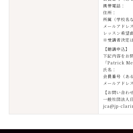
携帯電話：
住所：
所属（学校名
メールアドレ
レッスン希望
※受講者決定は
【聴講申込】
下記内容をお
「Patrick
氏名：
会員番号（あ
メールアドレス
【お問い合わ
一般社団法人
jca@jp-clari