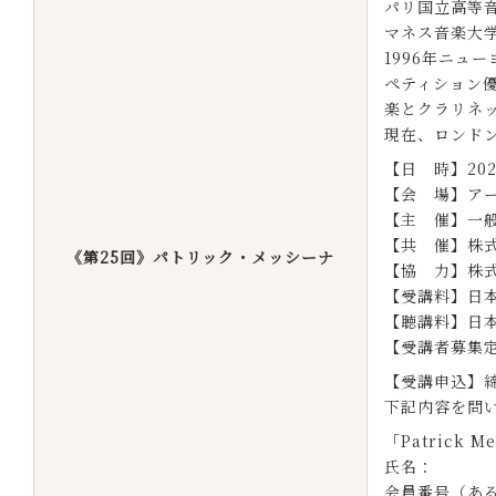
パリ国立高等
マネス音楽大
1996年ニ
ペティション優
楽とクラリネ
現在、ロンド
【日 時】202
【会 場】アー
【主 催】一
【共 催】株
《第25回》パトリック・メッシーナ
【協 力】株式会
【受講料】日本
【聴講料】日本
【受講者募集定
【受講申込】締
下記内容を問
「Patrick
氏名：
会員番号（あ