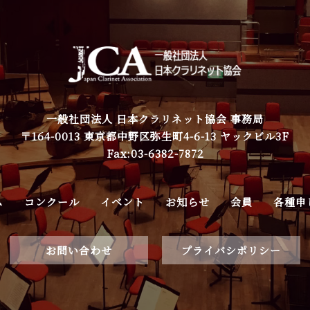
一般社団法人 日本クラリネット協会 事務局
〒164-0013 東京都中野区弥生町4-6-13 ヤックビル3F
Fax:03-6382-7872
ム
コンクール
イベント
お知らせ
会員
各種申
お問い合わせ
プライバシポリシー